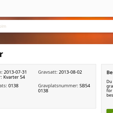
r
n:
2013-07-31
Gravsatt:
2013-08-02
Be
:
Kvarter 54
Du 
ats:
0138
Gravplatsnummer:
SB54
gra
0138
för
bes