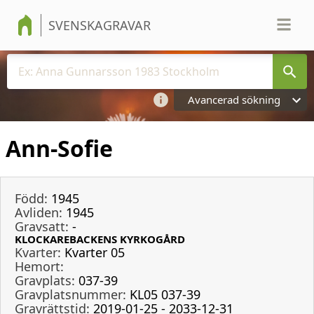
SVENSKAGRAVAR
Avancerad sökning
Ann-Sofie
Född:
1945
Avliden:
1945
Gravsatt:
-
KLOCKAREBACKENS KYRKOGÅRD
Kvarter:
Kvarter 05
Hemort:
Gravplats:
037-39
Gravplatsnummer:
KL05 037-39
Gravrättstid:
2019-01-25 - 2033-12-31