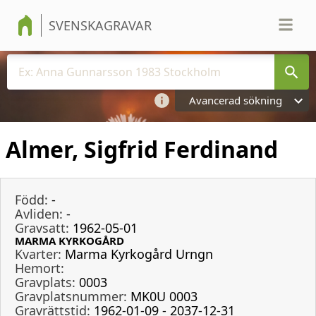
SVENSKAGRAVAR
Avancerad sökning
Almer, Sigfrid Ferdinand
Född:
-
Avliden:
-
Gravsatt:
1962-05-01
MARMA KYRKOGÅRD
Kvarter:
Marma Kyrkogård Urngn
Hemort:
Gravplats:
0003
Gravplatsnummer:
MK0U 0003
Gravrättstid:
1962-01-09 - 2037-12-31