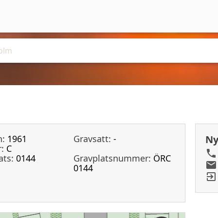
n:
1961
Gravsatt:
-
Ny
:
C
ats:
0144
Gravplatsnummer:
ÖRC
0144