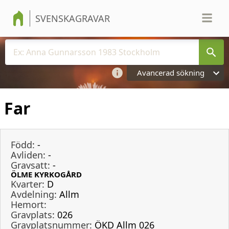
SVENSKAGRAVAR
Avancerad sökning
Far
Född:
-
Avliden:
-
Gravsatt:
-
ÖLME KYRKOGÅRD
Kvarter:
D
Avdelning:
Allm
Hemort:
Gravplats:
026
Gravplatsnummer:
ÖKD Allm 026