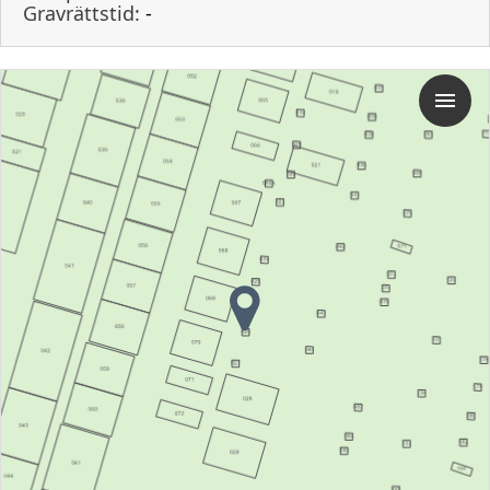
Gravrättstid:
-