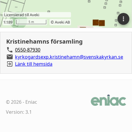
Kristinehamns församling
0550-87930
kyrkogardsexp.kristinehamn@svenskakyrkan.se
Länk till hemsida
©
2026
-
Eniac
Version: 3.1