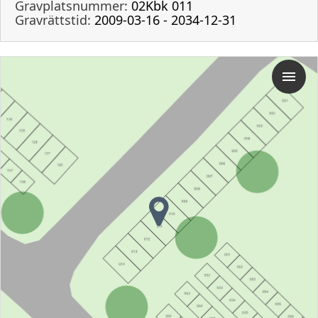
Gravplatsnummer:
02Kbk 011
Gravrättstid:
2009-03-16 - 2034-12-31