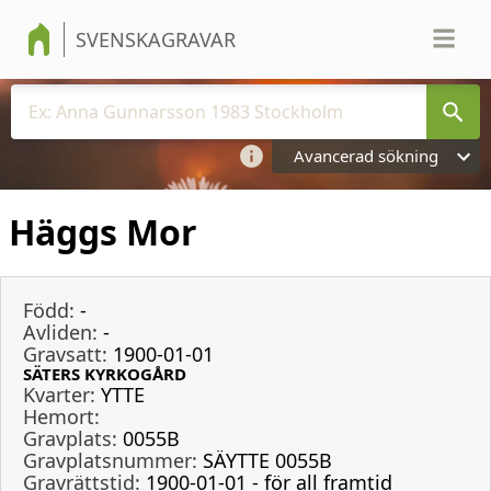
SVENSKAGRAVAR
Avancerad sökning
Häggs Mor
Född:
-
Avliden:
-
Gravsatt:
1900-01-01
SÄTERS KYRKOGÅRD
Kvarter:
YTTE
Hemort:
Gravplats:
0055B
Gravplatsnummer:
SÄYTTE 0055B
Gravrättstid:
1900-01-01 - för all framtid