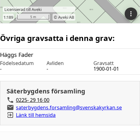
Övriga gravsatta i denna grav:
Häggs Fader
Födelsedatum
Avliden
Gravsatt
-
-
1900-01-01
Säterbygdens församling
0225- 29 16 00
saterbygdens.forsamling@svenskakyrkan.se
Länk till hemsida