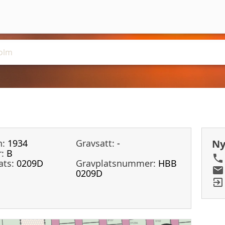
n:
1934
Gravsatt:
-
Ny
:
B
ats:
0209D
Gravplatsnummer:
HBB
0209D