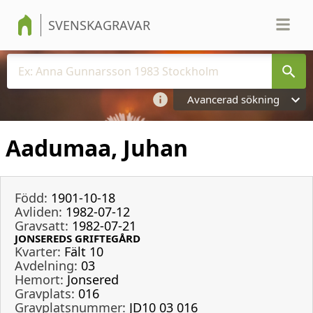
SVENSKAGRAVAR
Avancerad sökning
Aadumaa, Juhan
Född:
1901-10-18
Avliden:
1982-07-12
Gravsatt:
1982-07-21
JONSEREDS GRIFTEGÅRD
Kvarter:
Fält 10
Avdelning:
03
Hemort:
Jonsered
Gravplats:
016
Gravplatsnummer:
JD10 03 016