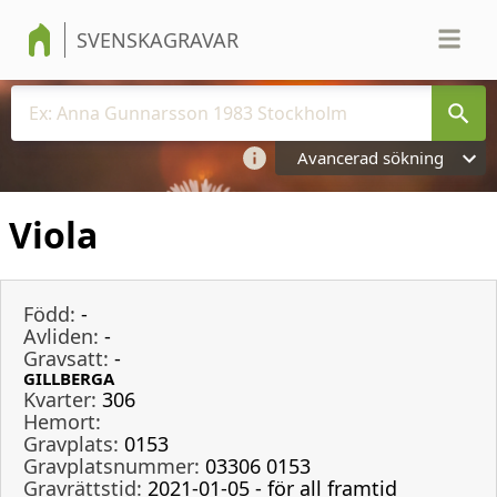
SVENSKAGRAVAR
Avancerad sökning
Viola
Född:
-
Avliden:
-
Gravsatt:
-
GILLBERGA
Kvarter:
306
Hemort:
Gravplats:
0153
Gravplatsnummer:
03306 0153
Gravrättstid:
2021-01-05 - för all framtid