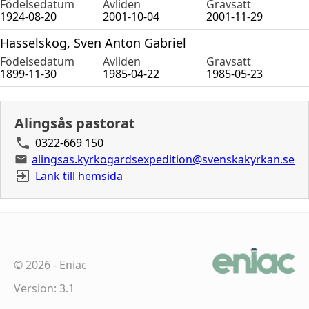
Födelsedatum
Avliden
Gravsatt
1924-08-20
2001-10-04
2001-11-29
Hasselskog, Sven Anton Gabriel
Födelsedatum
Avliden
Gravsatt
1899-11-30
1985-04-22
1985-05-23
Alingsås pastorat
0322-669 150
alingsas.kyrkogardsexpedition@svenskakyrkan.se
Länk till hemsida
©
2026
-
Eniac
Version: 3.1