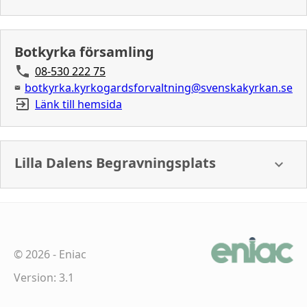
Botkyrka församling
08-530 222 75
botkyrka.kyrkogardsforvaltning@svenskakyrkan.se
Länk till hemsida
Lilla Dalens Begravningsplats
©
2026
-
Eniac
Version: 3.1