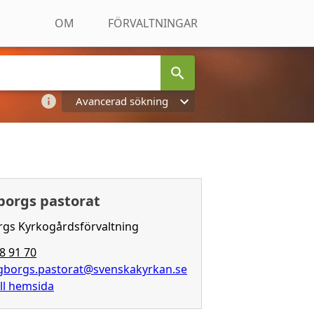
OM
FÖRVALTNINGAR
Avancerad sökning
borgs pastorat
rgs Kyrkogårdsförvaltning
18 91 70
ngborgs.pastorat@svenskakyrkan.se
ill hemsida