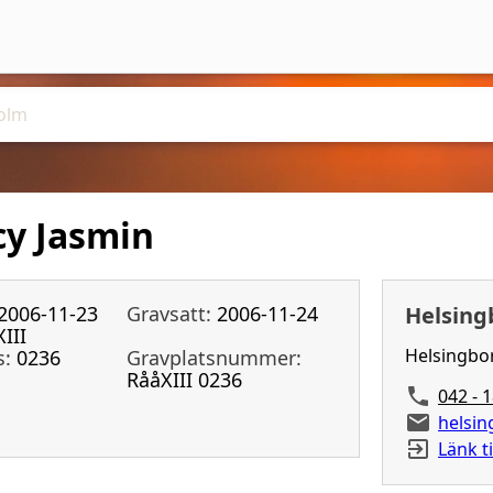
cy Jasmin
2006-11-23
Gravsatt:
2006-11-24
Helsing
XIII
Helsingbo
s:
0236
Gravplatsnummer:
RååXIII 0236
042 - 
helsi
Länk t