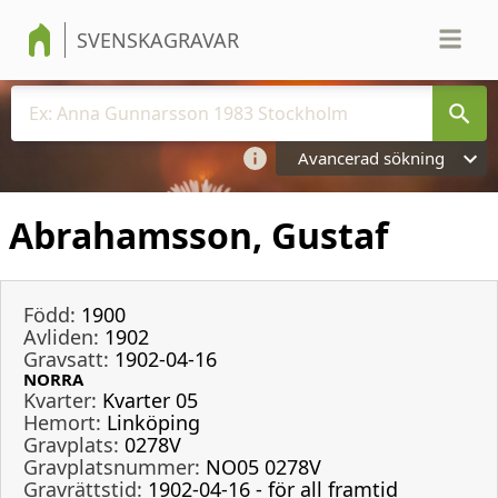
SVENSKAGRAVAR
Avancerad sökning
Abrahamsson, Gustaf
Född:
1900
Avliden:
1902
Gravsatt:
1902-04-16
NORRA
Kvarter:
Kvarter 05
Hemort:
Linköping
Gravplats:
0278V
Gravplatsnummer:
NO05 0278V
Gravrättstid:
1902-04-16 - för all framtid