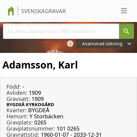
SVENSKAGRAVAR
Avancerad sökning
Adamsson, Karl
Född:
-
Avliden:
1909
Gravsatt:
1909
BYGDEÅ KYRKOGÅRD
Kvarter:
BYGDEÅ
Hemort:
Y Storbäcken
Gravplats:
0265
Gravplatsnummer:
101 0265
Gravrättstid:
1960-01-07 - 2033-12-31