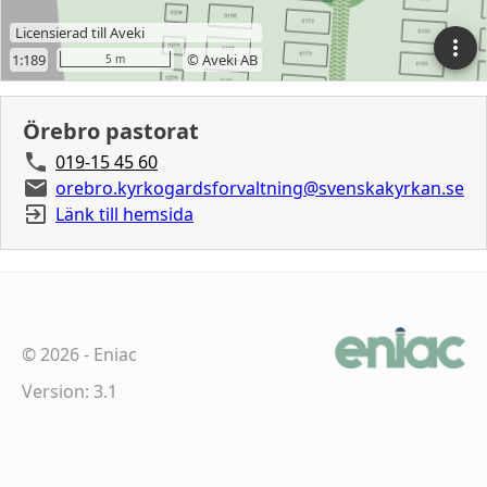
Örebro pastorat
019-15 45 60
orebro.kyrkogardsforvaltning@svenskakyrkan.se
Länk till hemsida
©
2026
-
Eniac
Version: 3.1