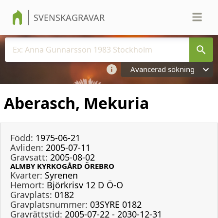
SVENSKAGRAVAR
Avancerad sökning
Aberasch, Mekuria
Född:
1975-06-21
Avliden:
2005-07-11
Gravsatt:
2005-08-02
ALMBY KYRKOGÅRD ÖREBRO
Kvarter:
Syrenen
Hemort:
Björkrisv 12 D Ö-O
Gravplats:
0182
Gravplatsnummer:
03SYRE 0182
Gravrättstid:
2005-07-22 - 2030-12-31