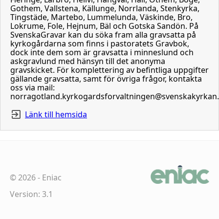
Gothem, Vallstena, Källunge, Norrlanda, Stenkyrka,
Tingstäde, Martebo, Lummelunda, Väskinde, Bro,
Lokrume, Fole, Hejnum, Bäl och Gotska Sandön. På
SvenskaGravar kan du söka fram alla gravsatta på
kyrkogårdarna som finns i pastoratets Gravbok,
dock inte dem som är gravsatta i minneslund och
askgravlund med hänsyn till det anonyma
gravskicket. För komplettering av befintliga uppgifter
gällande gravsatta, samt för övriga frågor, kontakta
oss via mail:
norragotland.kyrkogardsforvaltningen@svenskakyrkan
Länk till hemsida
©
2026
-
Eniac
Version: 3.1