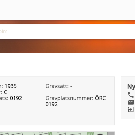
n:
1935
Gravsatt:
-
Ny
:
C
ats:
0192
Gravplatsnummer:
ÖRC
0192