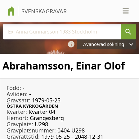
SVENSKAGRAVAR
Avancerad sökning
Abrahamsson, Einar Olof
Född:
-
Avliden:
-
Gravsatt:
1979-05-25
ÖSTRA KYRKOGÅRDEN
Kvarter:
Kvarter 04
Hemort:
Grängesberg
Gravplats:
U298
Gravplatsnummer:
0404 U298
Gravrättstid:
1979-05-25 - 2048-12-31