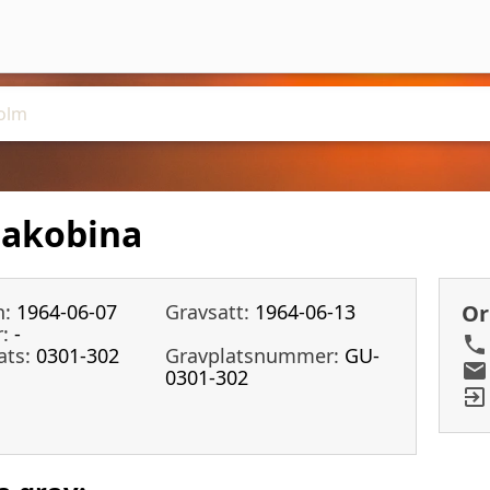
Jakobina
n:
1964-06-07
Gravsatt:
1964-06-13
Or
:
-
ats:
0301-302
Gravplatsnummer:
GU-
0301-302