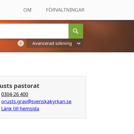
OM
FÖRVALTNINGAR
Avancerad sökning
usts pastorat
0304-26 400
orusts.grav@svenskakyrkan.se
Länk till hemsida