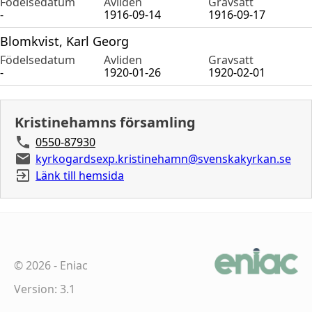
Födelsedatum
Avliden
Gravsatt
-
1916-09-14
1916-09-17
Blomkvist, Karl Georg
Födelsedatum
Avliden
Gravsatt
-
1920-01-26
1920-02-01
Kristinehamns församling
0550-87930
kyrkogardsexp.kristinehamn@svenskakyrkan.se
Länk till hemsida
©
2026
-
Eniac
Version: 3.1