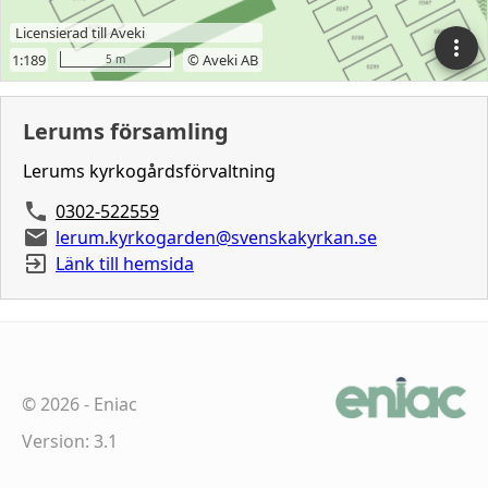
Lerums församling
Lerums kyrkogårdsförvaltning
0302-522559
lerum.kyrkogarden@svenskakyrkan.se
Länk till hemsida
©
2026
-
Eniac
Version: 3.1