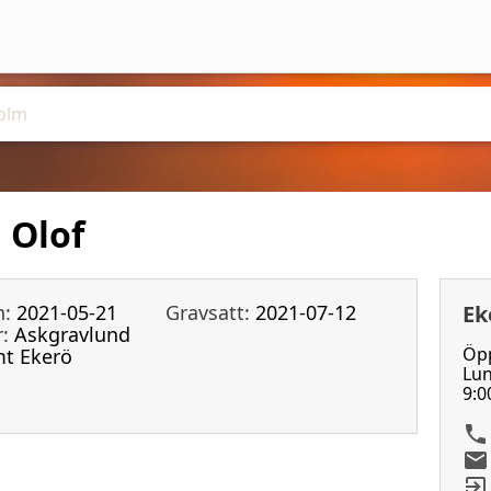
l Olof
n:
2021-05-21
Gravsatt:
2021-07-12
Ek
:
Askgravlund
Öpp
mt Ekerö
Lun
9:0