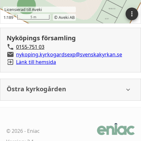
Nyköpings församling
0155-751 03
nykoping.kyrkogardsexp@svenskakyrkan.se
Länk till hemsida
Östra kyrkogården
©
2026
-
Eniac