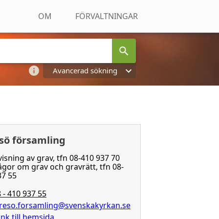
OM
FÖRVALTNINGAR
Avancerad sökning
sö församling
isning av grav, tfn 08-410 937 70
ågor om grav och gravrätt, tfn 08-
37 55
 - 410 937 55
yreso.forsamling@svenskakyrkan.se
nk till hemsida