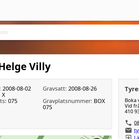
Helge Villy
:
2008-08-02
Gravsatt:
2008-08-26
Tyre
:
X
Boka v
ts:
075
Gravplatsnummer:
BOX
Vid fr
075
410 9
08
t
Lä