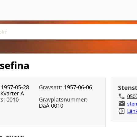
sefina
1957-05-28
Gravsatt:
1957-06-06
Stens
Kvarter A
050
s:
0010
Gravplatsnummer:
ste
DaA 0010
Länk