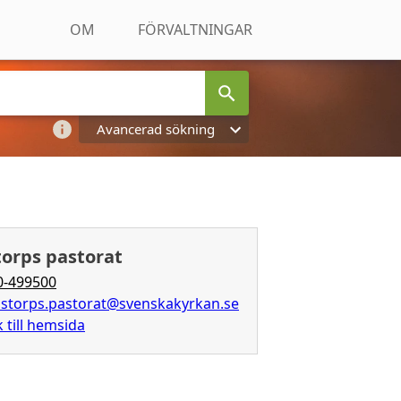
OM
FÖRVALTNINGAR
Avancerad sökning
torps pastorat
0-499500
nstorps.pastorat@svenskakyrkan.se
 till hemsida