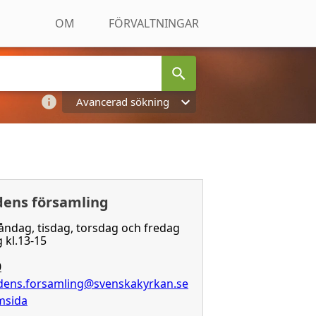
OM
FÖRVALTNINGAR
Avancerad sökning
ens församling
åndag, tisdag, torsdag och fredag
 kl.13-15
0
ens.forsamling@svenskakyrkan.se
emsida