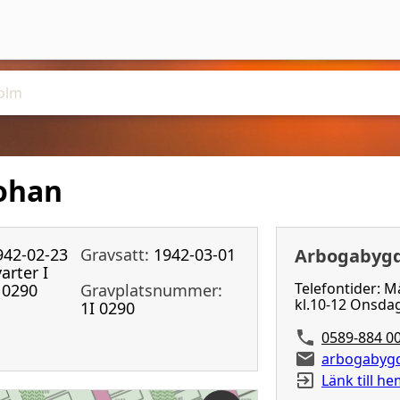
ohan
942-02-23
Gravsatt:
1942-03-01
Arbogabygd
arter I
Telefontider: M
0290
Gravplatsnummer:
kl.10-12 Onsdag
1I 0290
0589-884 0
arbogabygd
Länk till h