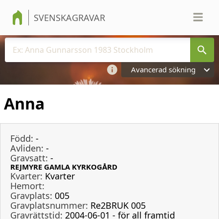
SVENSKAGRAVAR
Avancerad sökning
Anna
Född:
-
Avliden:
-
Gravsatt:
-
REJMYRE GAMLA KYRKOGÅRD
Kvarter:
Kvarter
Hemort:
Gravplats:
005
Gravplatsnummer:
Re2BRUK 005
Gravrättstid:
2004-06-01 - för all framtid