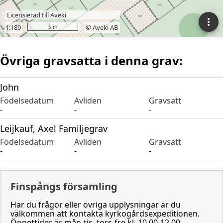
Övriga gravsatta i denna grav:
John
Födelsedatum
Avliden
Gravsatt
-
-
-
Leijkauf, Axel Familjegrav
Födelsedatum
Avliden
Gravsatt
-
-
-
Finspångs församling
Har du frågor eller övriga upplysningar är du
välkommen att kontakta kyrkogårdsexpeditionen.
Öppettider är mån-tis, tors-fre kl. 10.00-12.00.