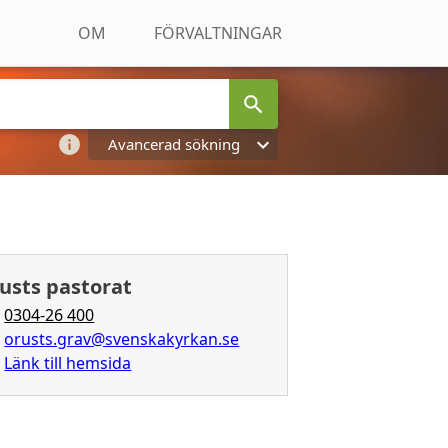
OM
FÖRVALTNINGAR
Avancerad sökning
usts pastorat
0304-26 400
orusts.grav@svenskakyrkan.se
Länk till hemsida