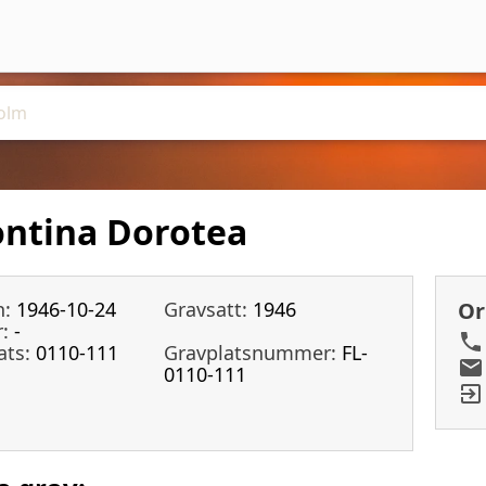
ntina Dorotea
n:
1946-10-24
Gravsatt:
1946
Or
:
-
ats:
0110-111
Gravplatsnummer:
FL-
0110-111