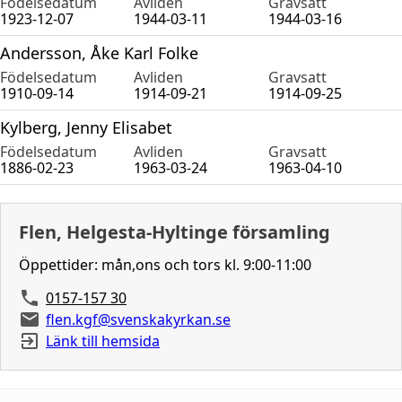
Födelsedatum
Avliden
Gravsatt
1923-12-07
1944-03-11
1944-03-16
Andersson, Åke Karl Folke
Födelsedatum
Avliden
Gravsatt
1910-09-14
1914-09-21
1914-09-25
Kylberg, Jenny Elisabet
Födelsedatum
Avliden
Gravsatt
1886-02-23
1963-03-24
1963-04-10
Flen, Helgesta-Hyltinge församling
Öppettider: mån,ons och tors kl. 9:00-11:00
0157-157 30
flen.kgf@svenskakyrkan.se
Länk till hemsida