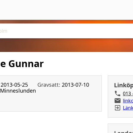
ge Gunnar
2013-05-25
Gravsatt:
2013-07-10
Linkö
Minneslunden
013 
link
Länk