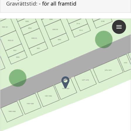
Gravrättstid:
- för all framtid