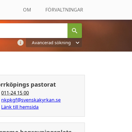
OM
FÖRVALTNINGAR
Avancerad sökning
rrköpings pastorat
011-24 15 00
nkpkgf@svenskakyrkan.se
Länk till hemsida